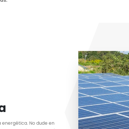
as.
ca
a energética. No dude en