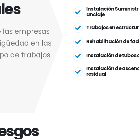
les
Instalación Suministro
anclaje
Trabajos en estructur
e las empresas
Rehabilitación de fa
igüedad en las
po de trabajos
Instalación de tubos 
Instalación de ascen
residual
iesgos